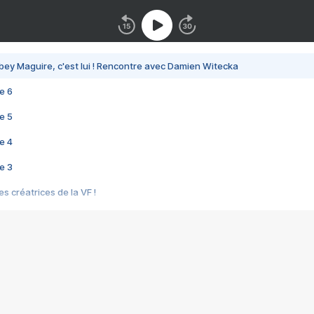
bey Maguire, c'est lui ! Rencontre avec Damien Witecka
e 6
e 5
e 4
e 3
s créatrices de la VF !
e 2
e 1
e Mektoub My Love arrive enfin ! Rencontre avec Shaïn Boumedine et Sal
i : après Toni en famille